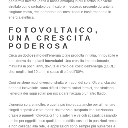
geotermia inversa (detta a bassa entalpia) in cui il sottosuolo viene
sfruttato come serbatoio per il calore in eccesso presente durante la
stagione estiva, recuperandolo nei mesi freddi e trasformandolo in
energia elettrica.
FOTOVOLTAICO,
UNA CRESCITA
PODEROSA
Circa
un dodicesimo
dell’energia totale prodotta in Italia, rinnovabile e
non, deriva da impianti
fotovoltaici
. Una crescita impressionante,
maturata in pochi anni, dovuta al crollo del costo dell’energia (LCOE)
che, negli ultimi 10 anni, è sceso di più dell’80%.
Oggi esistono modi diversi di sfruttare i raggi del sole. Oltre ai classici
pannelli fotovoltaici, sono diffusi i sistemi solari termici, che sfruttano
l’energia dei raggi solari per riscaldare l’acqua o un altro fluido.
L’energia solare, inoltre, è quella più impiegata anche per alimentare
singoli dispositivi e strumenti: dai mezzi di trasporto che funzionano
grazie a pannelli fotovoltaici fino a satelliti e veicoli spaziali, passando
anche per oggetti d’uso quotidiano o edifici costruiti in posizioni remote
e non collegati alla rete, le applicazioni sono sempre più numerose e