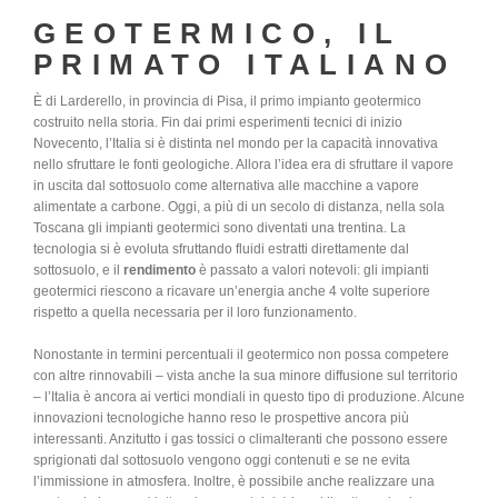
GEOTERMICO, IL
PRIMATO ITALIANO
È di Larderello, in provincia di Pisa, il primo impianto geotermico
costruito nella storia. Fin dai primi esperimenti tecnici di inizio
Novecento, l’Italia si è distinta nel mondo per la capacità innovativa
nello sfruttare le fonti geologiche. Allora l’idea era di sfruttare il vapore
in uscita dal sottosuolo come alternativa alle macchine a vapore
alimentate a carbone. Oggi, a più di un secolo di distanza, nella sola
Toscana gli impianti geotermici sono diventati una trentina. La
tecnologia si è evoluta sfruttando fluidi estratti direttamente dal
sottosuolo, e il
rendimento
è passato a valori notevoli: gli impianti
geotermici riescono a ricavare un’energia anche 4 volte superiore
rispetto a quella necessaria per il loro funzionamento.
Nonostante in termini percentuali il geotermico non possa competere
con altre rinnovabili – vista anche la sua minore diffusione sul territorio
– l’Italia è ancora ai vertici mondiali in questo tipo di produzione. Alcune
innovazioni tecnologiche hanno reso le prospettive ancora più
interessanti. Anzitutto i gas tossici o climalteranti che possono essere
sprigionati dal sottosuolo vengono oggi contenuti e se ne evita
l’immissione in atmosfera. Inoltre, è possibile anche realizzare una