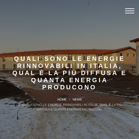
Toggl
navig
QUALI SONO LE ENERGIE
RINNOVABILI IN ITALIA,
QUAL È LA PIÙ DIFFUSA E
QUANTA ENERGIA
PRODUCONO
HOME
NEWS
QUALI SONO LE ENERGIE RINNOVABILI IN ITALIA, QUAL È LA PIÙ
DIFFUSA E QUANTA ENERGIA PRODUCONO