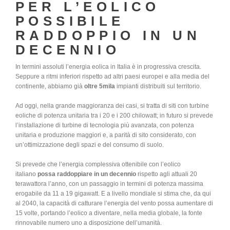
PER L’EOLICO
POSSIBILE
RADDOPPIO IN UN
DECENNIO
In termini assoluti l’energia eolica in Italia è in progressiva crescita.
Seppure a ritmi inferiori rispetto ad altri paesi europei e alla media del
continente, abbiamo già
oltre 5mila
impianti distribuiti sul territorio.
Ad oggi, nella grande maggioranza dei casi, si tratta di siti con turbine
eoliche di potenza unitaria tra i 20 e i 200 chilowatt; in futuro si prevede
l’installazione di turbine di tecnologia più avanzata, con potenza
unitaria e produzione maggiori e, a parità di sito considerato, con
un’ottimizzazione degli spazi e del consumo di suolo.
Si prevede che l’energia complessiva ottenibile con l’eolico
italiano
possa raddoppiare in un decennio
rispetto agli attuali 20
terawattora l’anno, con un passaggio in termini di potenza massima
erogabile da 11 a 19 gigawatt. E a livello mondiale si stima che, da qui
al 2040, la capacità di catturare l’energia del vento possa aumentare di
15 volte, portando l’eolico a diventare, nella media globale, la fonte
rinnovabile numero uno a disposizione dell’umanità.