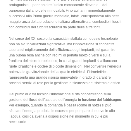
protagonista – per non dire l’unica componente rilevante – del
panorama italiano delle rinnovabili. Fino agli anni immediatamente
successivi alla Prima guerra mondiale, infatti, corrispondeva alla netta
maggioranza della produzione italiana alternativa ai combustibili fossili,
con contributi del tutto trascurabili da parte delle altre fonti.
Nel corso del XXI secolo, la capacità installata con queste tecnologie
non ha avuto variazioni significative, ma l’innovazione si concentra
tuttora sul miglioramento dell’
efficienza
degli impianti, sul garantire
una buona resa anche con regimi di portata molto diversi e sulla
frontiera del micro-idroelettrico, in cui ai grandi impianti si affiancano
ruote idrauliche e coclee di piccole dimensioni. Nel convertire l’energia
potenziale gravitazionale dell’acqua in elettricità, l’idroelettrico
rappresenta una grande risorsa rinnovabile in grado di garantire
preziosi servizi di rete per la gestione in sicurezza del sistema elettrico.
Dal punto di vista tecnico l’innovazione si sta concentrando sulla
gestione dei flussi dell'acqua e dell'energia
in funzione del fabbisogno
.
Per esempio, quando la domanda è bassa (come di notte) si può
sfruttare l’energia prodotta in eccesso per pompare di nuovo in alto
l’acqua, così da averla a disposizione nel momento in cui è più
necessario.