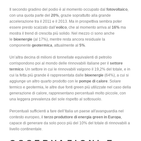
Il secondo gradino del podio è al momento occupato dal
fotovoltaico
,
con una quota parte del
20%
, grazie soprattutto alla grande
accelerazione tra il 2011 e il 2013. Ma in prospettiva sembra poter
essere presto scalzato dall’
eolico
, che al momento arriva al
16%
ma
mostra il trend di crescita più solido. Nel mezzo ci sono anche
le
bioenergie
(al 17%), mentre resta ancora residuale la
componente
geotermica
, attualmente al
5%
.
Un’altra decina di milioni di tonnellate equivalenti di petrolio
corrispondono poi al mondo delle rinnovabili italiane per il
settore
termico
. Un settore in cui le rinnovabili valgono il 19,2% del totale, e in
cui la fetta più grande è rappresentata dalle
bioenergie
(64%), a cui si
aggiunge un altro quarto prodotto con le
pompe di calore
. Solare
termico e geotermia, le altre due fonti green più utilizzate nel caso della
generazione di calore, rappresentano percentuali molto piccole, con
una leggera prevalenza del sole rispetto al sottosuolo.
Percentuali sufficienti a fare dell’Italia un paese all'avanguardia nel
contesto europeo, il
terzo produttore di energia green in Europa
,
capace di generare da solo poco più del 10% del totale di rinnovabili a
livello continentale.