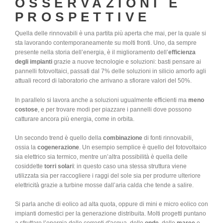
OSSERVAZIONI E
PROSPETTIVE
Quella delle rinnovabili è una partita più aperta che mai, per la quale si
sta lavorando contemporaneamente su molti fronti. Uno, da sempre
presente nella storia dell’energia, è il miglioramento dell’
efficienza
degli impianti
grazie a nuove tecnologie e soluzioni: basti pensare ai
pannelli fotovoltaici, passati dal 7% delle soluzioni in silicio amorfo agli
attuali record di laboratorio che arrivano a sfiorare valori del 50%.
In parallelo si lavora anche a soluzioni ugualmente efficienti ma
meno
costose
, e per trovare modi per piazzare i pannelli dove possono
catturare ancora più energia, come in orbita.
Un secondo trend è quello della
combinazione
di fonti rinnovabili,
ossia la
cogenerazione
. Un esempio semplice è quello del fotovoltaico
sia elettrico sia termico, mentre un’altra possibilità è quella delle
cosiddette
torri solari
: in questo caso una stessa struttura viene
utilizzata sia per raccogliere i raggi del sole sia per produrre ulteriore
elettricità grazie a turbine mosse dall’aria calda che tende a salire.
Si parla anche di eolico ad alta quota, oppure di mini e micro eolico con
impianti domestici per la generazione distribuita. Molti progetti puntano
a sfruttare l’energia delle correnti d'acqua, delle
onde
, delle
maree
e