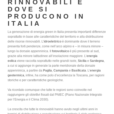
RINNOVABILI E
DOVE SI
PRODUCONO IN
ITALIA
La generazione di energia green in Italia presenta importanti differenze
soprattutto in base alle caratteristiche del territorio e alla distribuzione
delle risorse rinnovabili. L’
idroelettrico
è dominante dove il terreno
presenta forti pendenze, come nell’arco alpino e – in misura minore –
lungo la dorsale appenninica. Il
fotovoltaico
è più presente al sud,
grazie alla minore latitudinee all’insolazione maggiore. L’
energia
eolica
viene raccolta soprattutto nelle grandi isole,
Sicilia
e
Sardegna
,
a cui si aggiunge in generale la parte meridionale della dorsale
appenninica, a partire da
Puglia
,
Campania
e
Basilicata
. L’
energia
geotermica
, infine, ha come polo d’eccellenza la Toscana, per ragioni
storiche e per caratteristiche geologiche.
Va ricordato comunque che tutte le regioni sono coinvolte nel
raggiungere gli obiettivi fissati dal PNIEC (Piano Nazionale Integrato
per l’Energia e il Clima 2030).
La crescita che tutte le rinnovabili hanno avuto negli ultimi anni in