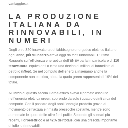
vantaggiose.
LA PRODUZIONE
ITALIANA DA
RINNOVABILI, IN
NUMERI
Degli oltre 320 terawattora del fabbisogno energetico elettrico italiano
ogni anno,
più di un terzo
arriva oggi da fonti rinnovabili. L’ultimo
Rapporto sull'efficienza energetica dell’ENEA parla in particolare di
110
terawattora
, equivalenti a circa una decina di milioni di tonnellate di
petrolio (Mtep). Se nel computo dell’energia inseriamo anche la
componente non elettrica, allora la quota green rappresenta il 19% del
totale.
All’inizio di questo secolo l’idroelettrico aveva il primato assoluto
nell’energia elettrica green, coprendo da solo i quattro quinti circa del
comparto. Con il passare degli anni l’energia prodotta grazie al
movimento dell’acqua è rimasta pressoché costante, mentre sono
aumentate le quote delle altre fonti pulite. Secondo gli scenari più
recenti, l’
idroelettrico
è al
42% del totale
, con una crescita importante
di tutte le rinnovabili.