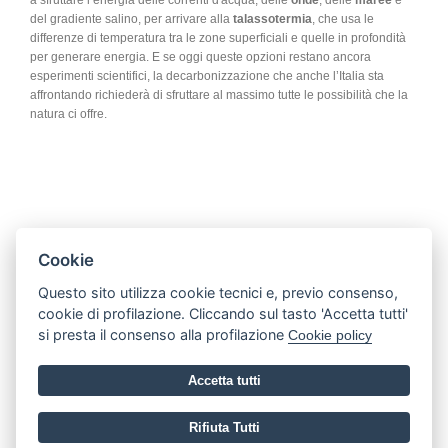
del gradiente salino, per arrivare alla
talassotermia
, che usa le
differenze di temperatura tra le zone superficiali e quelle in profondità
per generare energia. E se oggi queste opzioni restano ancora
esperimenti scientifici, la decarbonizzazione che anche l’Italia sta
affrontando richiederà di sfruttare al massimo tutte le possibilità che la
natura ci offre.
+39 333 908 7522 - +39 348 241 6960
segreteria@studiob-b.it
Cookie
@
studiob-b@pec.it
Questo sito utilizza cookie tecnici e, previo consenso,
Via Duccio Galimberti, 50 - 12030 Manta CN
cookie di profilazione. Cliccando sul tasto 'Accetta tutti'
SDI W7YVJK9
P.IVA / CF 03255250049
si presta il consenso alla profilazione
Cookie policy
Accetta tutti
© Studio B&B -Studio Associato Tecnico e Topografico 2026
Privacy Policy
-
Cookie Policy
-
Impostazione cookie
-
Area Riservata
Rifiuta Tutti