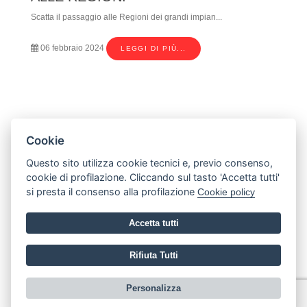
Scatta il passaggio alle Regioni dei grandi impian...
06 febbraio 2024
LEGGI DI PIÙ...
+39 333 908 7522 - +39 348 241 6960
segreteria@studiob-b.it
Cookie
@
studiob-b@pec.it
Questo sito utilizza cookie tecnici e, previo consenso,
Via Duccio Galimberti, 50 - 12030 Manta CN
cookie di profilazione. Cliccando sul tasto 'Accetta tutti'
SDI W7YVJK9
P.IVA / CF 03255250049
si presta il consenso alla profilazione
Cookie policy
Accetta tutti
© Studio B&B -Studio Associato Tecnico e Topografico 2026
Privacy Policy
-
Cookie Policy
-
Impostazione cookie
-
Area Riservata
Rifiuta Tutti
Realizzato da Leonardo Web srl
Personalizza