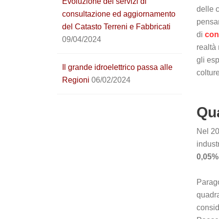
Evoluzione dei servizi di
delle 
consultazione ed aggiornamento
pensar
del Catasto Terreni e Fabbricati
di
con
09/04/2024
realtà 
gli es
Il grande idroelettrico passa alle
colture
Regioni
06/02/2024
Qua
Nel 20
indust
0,05% 
Parago
quadra
consid