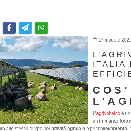
27 maggio 202
L’AGRI
ITALIA
EFFICI
COS'
L'AG
L’
agrivoltaico
è un 
un
impianto
fotov
zato allo stesso tempo per
attività agricole
o per l’
allevamento
.