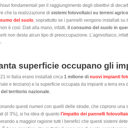
chiavi fondamentali per il raggiungimento degli obiettivi di deca
e che la realizzazione di
sistemi fotovoltaici su terreni agrico
sumo del suolo
, soprattutto se i pannelli vengono installati su t
non è così. Dati alla mano, infatti,
il consumo del suolo in ques
perti non desta alcun tipo di preoccupazione. L’agrivoltaico, infatt
.
nta superficie occupano gli imp
21 in Italia erano installati circa
1 milione di
nuovi impianti fot
riale e terziario) e la superficie occupata da impianti a terra era
del territorio nazionale
.
nando questi numeri con quelli delle strade, che coprono una s
ti (il 3%), si ha idea di quanto
l’impatto dei pannelli fotovolta
erando a maggior ragione tutti i benefici che questi sistemi dete