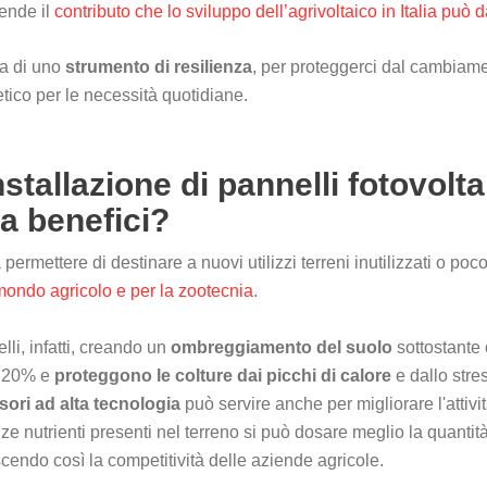
ende il
contributo che lo sviluppo dell’agrivoltaico in Italia può 
tta di uno
strumento di resilienza
, per proteggerci dal cambiam
tico per le necessità quotidiane.
nstallazione di pannelli fotovolt
a benefici?
a permettere di destinare a nuovi utilizzi terreni inutilizzati o po
 mondo agricolo e per la zootecnia
.
lli, infatti, creando un
ombreggiamento del suolo
sottostante 
l 20% e
proteggono le colture dai picchi di calore
e dallo stre
sori ad alta tecnologia
può servire anche per migliorare l'attiv
ze nutrienti presenti nel terreno si può dosare meglio la quantità 
cendo così la competitività delle aziende agricole.