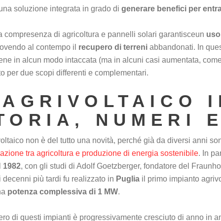
una soluzione integrata in grado di
generare benefici per entra
 compresenza di agricoltura e pannelli solari garantisceun
uso 
ovendo al contempo il
recupero di terreni
abbandonati. In quest
ene in alcun modo intaccata (ma in alcuni casi aumentata, come i
ato per due scopi differenti e complementari.
'AGRIVOLTAICO I
TORIA, NUMERI 
voltaico non è del tutto una novità, perché già da diversi anni son
iazione tra agricoltura e produzione di energia sostenibile
. In pa
l
1982
, con gli studi di Adolf Goetzberger, fondatore del Fraunh
i decenni più tardi fu realizzato in
Puglia
il primo impianto agrivo
na
potenza complessiva di 1 MW
.
ero di questi impianti è progressivamente cresciuto di anno in an