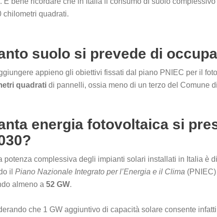
 È bene ricordare che in Italia il consumo di suolo complessivo a
 chilometri quadrati.
nto suolo si prevede di occupa
ggiungere appieno gli obiettivi fissati dal piano PNIEC per il fot
etri quadrati
di pannelli, ossia meno di un terzo del Comune 
nta energia fotovoltaica si pre
2030?
a potenza complessiva degli impianti solari installati in Italia è d
do il
Piano Nazionale Integrato per l’Energia e il Clima
(PNIEC) 
ando almeno a
52 GW
.
erando che 1 GW aggiuntivo di capacità solare consente infatti d