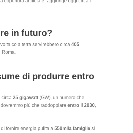
 copertura artificiale raggiunge oggi circa i
re in futuro?
ovoltaico a terra servirebbero circa
405
di Roma.
sume di produrre entro
i circa
25 gigawatt
(GW), un numero che
dovremmo più che raddoppiare
entro il 2030
,
i fornire energia pulita a
550mila famiglie
si