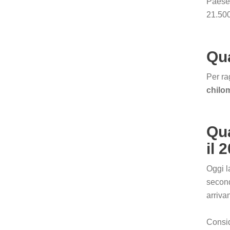
Paese.
21.500
Qua
Per ra
chilom
Qua
il 
Oggi l
secon
arriv
Consid