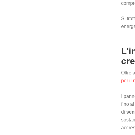
compr
Si tra
energe
L'i
cre
Oltre 
per il
I panne
fino a
di
sen
sostan
accres