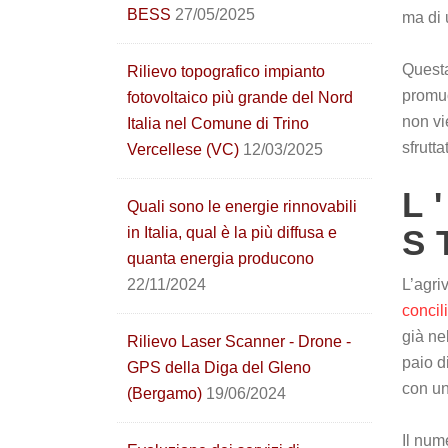
BESS
27/05/2025
ma di 
Questa
Rilievo topografico impianto
promu
fotovoltaico più grande del Nord
non vi
Italia nel Comune di Trino
sfrutt
Vercellese (VC)
12/03/2025
L
Quali sono le energie rinnovabili
S
in Italia, qual è la più diffusa e
quanta energia producono
22/11/2024
L’agri
concil
già ne
Rilievo Laser Scanner - Drone -
paio d
GPS della Diga del Gleno
con u
(Bergamo)
19/06/2024
Il num