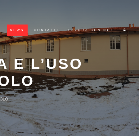
P
NEWS
CONTATTI
LAVORA CON NOI
A E L’USO
UOLO
UOLO