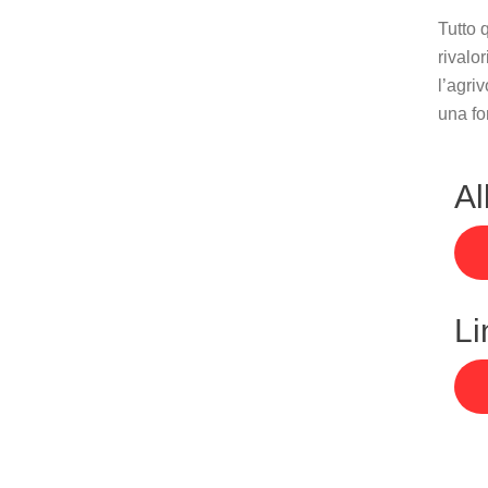
Tutto 
rivalo
l’agri
una fo
Al
Li